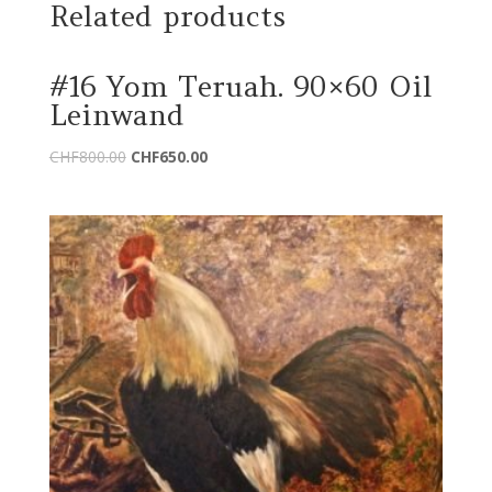
Related products
#16 Yom Teruah. 90×60 Oil
Leinwand
Original
Current
CHF
800.00
CHF
650.00
price
price
was:
is:
CHF800.00.
CHF650.00.