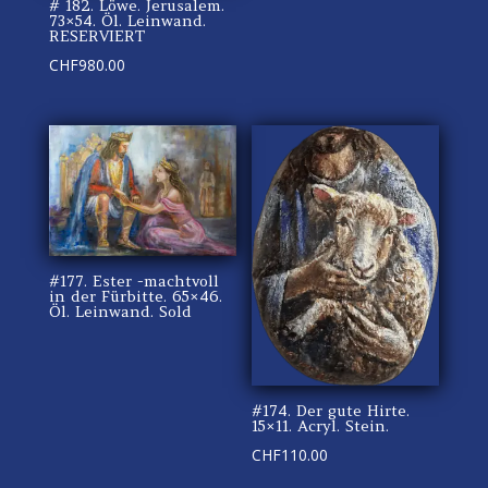
# 182. Löwe. Jerusalem.
73×54. Öl. Leinwand.
RESERVIERT
CHF
980.00
#177. Ester -machtvoll
in der Fürbitte. 65×46.
Öl. Leinwand. Sold
#174. Der gute Hirte.
15×11. Acryl. Stein.
CHF
110.00