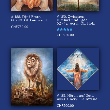
# 186. Zwischen
# 188. Fünf Brote.
Himmel und Erde.
60×40. Öl. Leinwand
62×42. Acryl. ÖL. Holz
CHF
780.00
Rated
CHF
920.00
5.00
out of 5
# 181. Hören auf Gott.
40×40. Acryl. Leinwand.
CHF
500.00