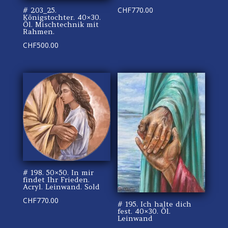
CHF
770.00
# 203_25.
Königstochter. 40×30.
Öl. Mischtechnik mit
Rahmen.
CHF
500.00
# 198. 50×50. In mir
findet Ihr Frieden.
Acryl. Leinwand. Sold
CHF
770.00
# 195. Ich halte dich
fest. 40×30. Öl.
Leinwand