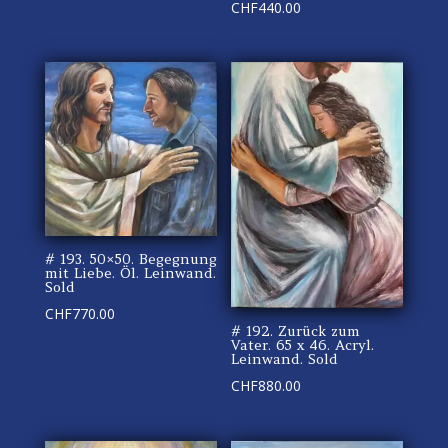
CHF
440.00
# 193. 50×50. Begegnung
mit Liebe. Öl. Leinwand.
Sold
CHF
770.00
# 192. Zurück zum
Vater. 65 x 46. Acryl.
Leinwand. Sold
CHF
880.00