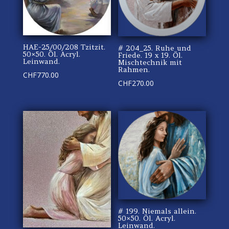
HAE-25/00/208 Tzitzit.
# 204_25. Ruhe und
50×50. Öl. Acryl.
Friede. 19 x 19. Öl.
Leinwand.
Mischtechnik mit
Rahmen.
CHF
770.00
CHF
270.00
# 199. Niemals allein.
50×50. Öl. Acryl.
Leinwand.