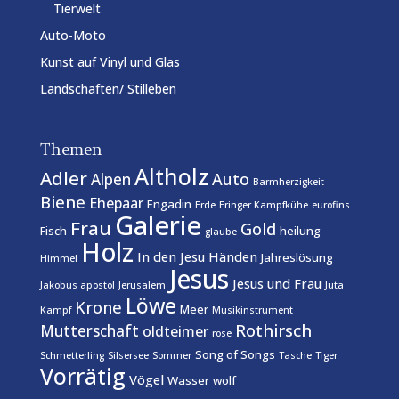
Tierwelt
Auto-Moto
Kunst auf Vinyl und Glas
Landschaften/ Stilleben
Themen
Altholz
Adler
Auto
Alpen
Barmherzigkeit
Biene
Ehepaar
Engadin
Erde
Eringer Kampfkühe
eurofins
Galerie
Frau
Gold
Fisch
heilung
glaube
Holz
In den Jesu Händen
Jahreslösung
Himmel
Jesus
Jesus und Frau
Jakobus apostol
Jerusalem
Juta
Löwe
Krone
Meer
Kampf
Musikinstrument
Rothirsch
Mutterschaft
oldteimer
rose
Song of Songs
Schmetterling
Silsersee
Sommer
Tasche
Tiger
Vorrätig
Vögel
Wasser
wolf