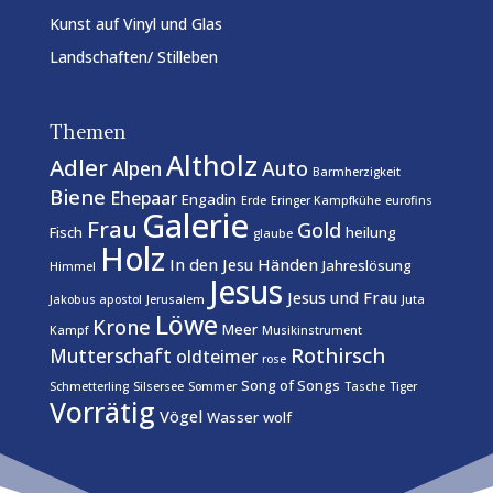
Kunst auf Vinyl und Glas
Landschaften/ Stilleben
Themen
Altholz
Adler
Auto
Alpen
Barmherzigkeit
Biene
Ehepaar
Engadin
Erde
Eringer Kampfkühe
eurofins
Galerie
Frau
Gold
Fisch
heilung
glaube
Holz
In den Jesu Händen
Jahreslösung
Himmel
Jesus
Jesus und Frau
Jakobus apostol
Jerusalem
Juta
Löwe
Krone
Meer
Kampf
Musikinstrument
Rothirsch
Mutterschaft
oldteimer
rose
Song of Songs
Schmetterling
Silsersee
Sommer
Tasche
Tiger
Vorrätig
Vögel
Wasser
wolf