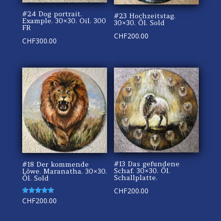
#24 Dog portrait.
#23 Hochzeitstag.
Example. 30×30. Oil. 300
30×30. Öl. Sold
FR
CHF
200.00
CHF
300.00
#13 Das gefundene
#18 Der kommende
Schaf. 30×30. Öl.
Löwe. Maranatha. 30×30.
Schallplatte.
Öl. Sold
CHF
200.00
Rated
CHF
200.00
5.00
out of 5