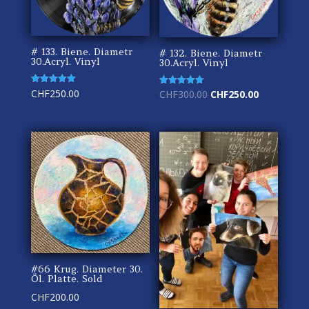
# 133. Biene. Diametr
# 132. Biene. Diametr
30.Acryl. Vinyl
30.Acryl. Vinyl
Rated
CHF
250.00
Original
Current
Rated
CHF
300.00
CHF
250.00
5.00
5.00
out of 5
out of 5
price
price
was:
is:
CHF300.00.
CHF250.00.
#66 Krug. Diameter 30.
Öl. Platte. Sold
CHF
200.00