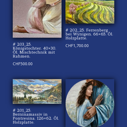
# 202_25. Ferrenberg
bei Wynigen. 66×65. Öl.
Holzplatte.
# 203_25.
CHF
1,700.00
Königstochter. 40×30.
Öl. Mischtechnik mit
Rahmen.
CHF
500.00
# 201_25.
Berninamassiv in
Pontresina. 126×62. Öl.
Holzplatte.