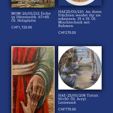
HAE25/00/210. An ihren
MOM-26/01/212 Eiche
Früchten werdet ihr sie
in Dürrenroth. 67×65.
erkennen. 19 x 19. Öl.
Öl. Holzplatte.
Mischtechnik mit
Rahmen.
CHF
1,720.00
CHF
270.00
HAE-25/00/208 Tzitzit.
50×50. Öl. Acryl.
Leinwand.
CHF
770.00