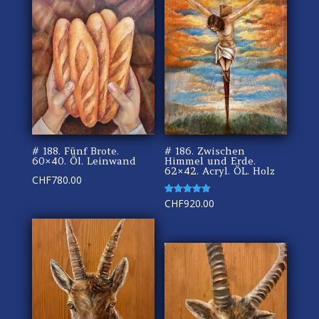
# 188. Fünf Brote.
# 186. Zwischen
60×40. Öl. Leinwand
Himmel und Erde.
62×42. Acryl. ÖL. Holz
CHF
780.00
Rated
CHF
920.00
5.00
out of 5