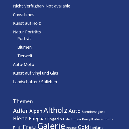
Nicht Verfügbar/ Not available
Christliches
Kunst auf Holz
Natur Porträts
Porträt
Blumen
Tierwelt
Auto-Moto
Kunst auf Vinyl und Glas
Landschaften/ Stilleben
Themen
Altholz
Adler
Auto
Alpen
Barmherzigkeit
Biene
Ehepaar
Engadin
Erde
Eringer Kampfkühe
eurofins
Galerie
Frau
Gold
Fisch
heilung
glaube