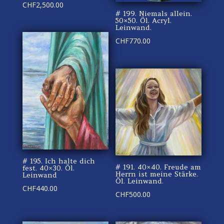
CHF
2,500.00
# 199. Niemals allein.
50×50. Öl. Acryl.
Leinwand.
CHF
770.00
# 195. Ich halte dich
# 191. 40×40. Freude am
fest. 40×30. Öl.
Herrn ist meine Stärke.
Leinwand
Öl. Leinwand.
CHF
440.00
CHF
500.00