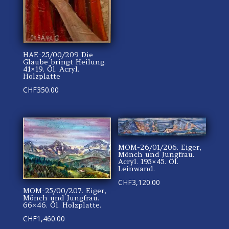
HAE-25/00/209 Die
Glaube bringt Heilung.
41×19. Öl. Acryl.
Holzplatte
CHF
350.00
MOM-26/01/206. Eiger,
Mönch und Jungfrau.
Acryl. 195×45. Öl.
Leinwand.
CHF
3,120.00
MOM-25/00/207. Eiger,
Mönch und Jungfrau.
66×46. Öl. Holzplatte.
CHF
1,460.00