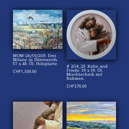
MOM-26/01/205. Drei
Milane in Dürrenroth.
57 x 45. Öl. Holzplatte.
# 204_25. Ruhe und
Friede. 19 x 19. Öl.
CHF
1,330.00
Mischtechnik mit
Rahmen.
CHF
270.00