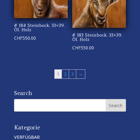
# 184 Steinbock. 33×39.
Öl. Holz
# 183 Steinbock. 33×39.
CHF
550.00
Öl. Holz
CHF
550.00
1
2
3
→
Search
Kategorie
VERFÜGBAR