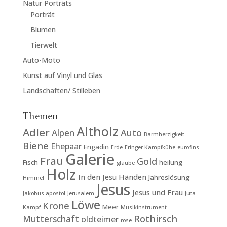
Natur Porträts
Porträt
Blumen
Tierwelt
Auto-Moto
Kunst auf Vinyl und Glas
Landschaften/ Stilleben
Themen
Altholz
Adler
Auto
Alpen
Barmherzigkeit
Biene
Ehepaar
Engadin
Erde
Eringer Kampfkühe
eurofins
Galerie
Frau
Gold
Fisch
heilung
glaube
Holz
In den Jesu Händen
Jahreslösung
Himmel
Jesus
Jesus und Frau
Jakobus apostol
Jerusalem
Juta
Löwe
Krone
Meer
Kampf
Musikinstrument
Rothirsch
Mutterschaft
oldteimer
rose